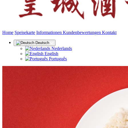
(aktuel
Home
Speisekarte
Informationen
Kundenbewertungen
Kontakt
Deutsch
Nederlands
English
Português